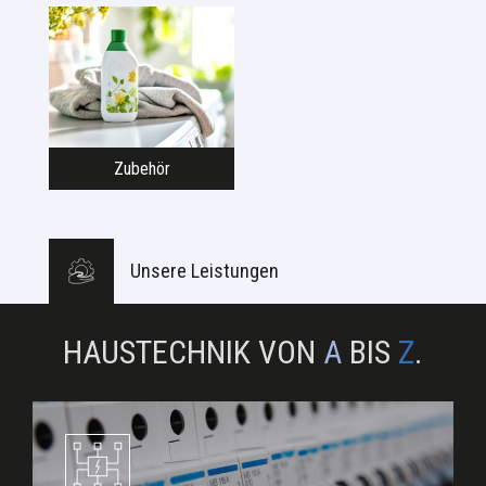
Zubehör
Unsere Leistungen
HAUSTECHNIK VON
A
BIS
Z
.