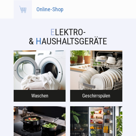
Online-Shop
E
LEKTRO-
&
H
AUSHALTSGERÄTE
Waschen
Geschirrspülen