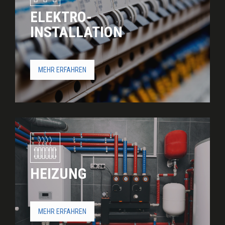
ELEKTRO-
INSTALLATION
MEHR ERFAHREN
HEIZUNG
MEHR ERFAHREN