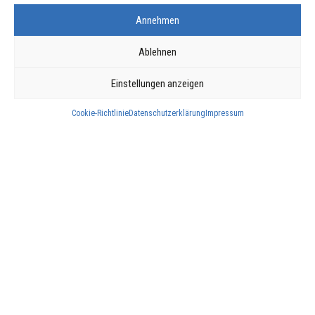
LÜFTUNG
Annehmen
Ablehnen
MEHR ERFAHREN
Einstellungen anzeigen
Cookie-Richtlinie
Datenschutzerklärung
Impressum
ERNEUERBARE
ENERGIEN
MEHR ERFAHREN