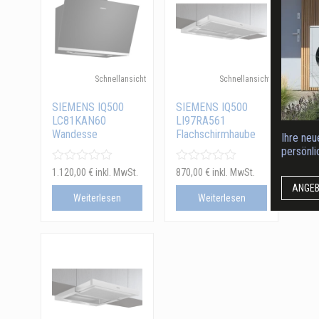
Schnellansicht
Schnellansicht
SIEMENS IQ500
SIEMENS IQ500
LC81KAN60
LI97RA561
Wandesse
Flachschirmhaube
Ihre neu
persönl
1.120,00
€
inkl. MwSt.
870,00
€
inkl. MwSt.
ANGE
Weiterlesen
Weiterlesen