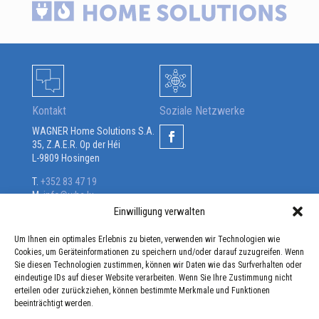
Kontakt
Soziale Netzwerke
WAGNER Home Solutions S.A.
35, Z.A.E.R. Op der Héi
L-9809 Hosingen
T.
+352 83 47 19
M.
info@whs.lu
Einwilligung verwalten
Öffnungszeiten:
Mo. – Fr.: 08:00 – 17:00 Uhr
Um Ihnen ein optimales Erlebnis zu bieten, verwenden wir Technologien wie
Geschäft/Showroom:
Cookies, um Geräteinformationen zu speichern und/oder darauf zuzugreifen. Wenn
Mo. – Do.: 08:00 – 17:00 Uhr
Sie diesen Technologien zustimmen, können wir Daten wie das Surfverhalten oder
eindeutige IDs auf dieser Website verarbeiten. Wenn Sie Ihre Zustimmung nicht
erteilen oder zurückziehen, können bestimmte Merkmale und Funktionen
beeinträchtigt werden.