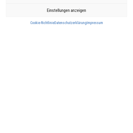
M.
info@whs.lu
Einstellungen anzeigen
Öffnungszeiten:
Mo. – Fr.: 08:00 – 17:00 Uhr
Cookie-Richtlinie
Datenschutzerklärung
Impressum
Geschäft/Showroom:
Mo. – Do.: 08:00 – 17:00 Uhr
Rechtliche Informationen
NOTDIENST
Impressum
Datenschutzerklärung
T. +352 83 47 19-1
Mo. – Fr.: 17:00 – 08:00
Uhr
Fr. 17:00 Uhr – Mo. 08:00
Uhr
An Feiertagen: rund um
die Uhr
NOTDIENST