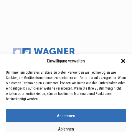
Einwilligung verwalten
Um Ihnen ein optimales Erlebnis zu bieten, verwenden wir Technologien wie
Cookies, um Geräteinformationen zu speichern und/oder darauf zuzugreifen. Wenn
Sie diesen Technologien zustimmen, können wir Daten wie das Surfverhalten oder
eindeutige IDs auf dieser Website verarbeiten. Wenn Sie Ihre Zustimmung nicht
erteilen oder zurückziehen, können bestimmte Merkmale und Funktionen
beeinträchtigt werden.
Kontakt
Soziale Netzwerke
WAGNER Home Solutions S.A.
Annehmen
35, Z.A.E.R. Op der Héi
L-9809 Hosingen
Ablehnen
T.
+352 83 47 19