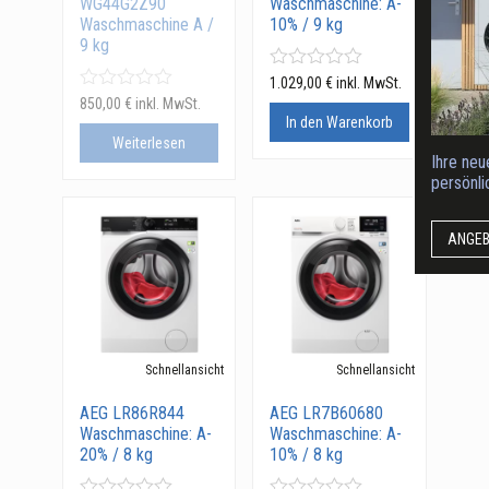
WG44G2Z90
Waschmaschine: A-
Waschmaschine A /
10% / 9 kg
9 kg
1.029,00
€
inkl. MwSt.
850,00
€
inkl. MwSt.
In den Warenkorb
Weiterlesen
Ihre neu
persönl
ANGE
Schnellansicht
Schnellansicht
AEG LR86R844
AEG LR7B60680
Waschmaschine: A-
Waschmaschine: A-
20% / 8 kg
10% / 8 kg