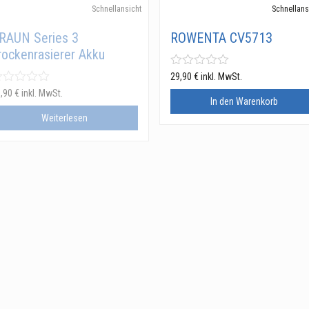
Schnellansicht
Schnellans
RAUN Series 3
ROWENTA CV5713
rockenrasierer Akku
29,90
€
inkl. MwSt.
9,90
€
inkl. MwSt.
In den Warenkorb
Weiterlesen