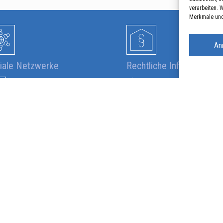
verarbeiten. 
Merkmale und
An
iale Netzwerke
Rechtliche Informatione
Impressum
Datenschutzerklärung
E-MAIL SCHREIBEN
RUFEN SIE UNS AN