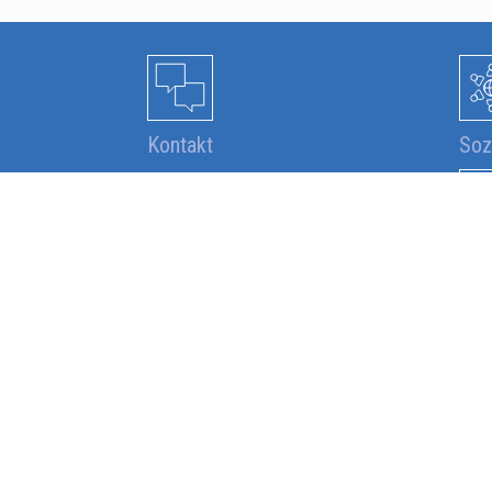
Kontakt
Soz
WAGNER Home Solutions S.A.
35, Z.A.E.R. Op der Héi
L-9809 Hosingen
T.
+352 83 47 19
M.
info@whs.lu
Öffnungszeiten:
Mo. – Fr.: 08:00 – 17:00 Uhr
Geschäft/Showroom:
Mo. – Do.: 08:00 – 17:00 Uhr
KONTAKTFORMULAR