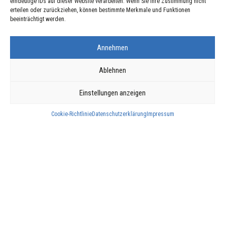
eindeutige IDs auf dieser Website verarbeiten. Wenn Sie Ihre Zustimmung nicht
L-9809 Hosingen
erteilen oder zurückziehen, können bestimmte Merkmale und Funktionen
beeinträchtigt werden.
T.
+352 83 47 19
M.
info@whs.lu
Annehmen
Öffnungszeiten:
Mo. – Fr.: 08:00 – 17:00 Uhr
Geschäft/Showroom:
Ablehnen
Mo. – Do.: 08:00 – 17:00 Uhr
Einstellungen anzeigen
Cookie-Richtlinie
Datenschutzerklärung
Impressum
Rechtliche Informationen
NOTDIENST
Impressum
Datenschutzerklärung
T. +352 83 47 19-1
Mo. – Fr.: 17:00 – 08:00
Uhr
Fr. 17:00 Uhr – Mo. 08:00
Uhr
An Feiertagen: rund um
die Uhr