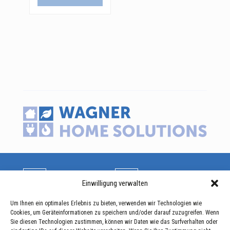
Einwilligung verwalten
Kontakt
Soziale Netzwerke
Um Ihnen ein optimales Erlebnis zu bieten, verwenden wir Technologien wie
Cookies, um Geräteinformationen zu speichern und/oder darauf zuzugreifen. Wenn
WAGNER Home Solutions S.A.
Sie diesen Technologien zustimmen, können wir Daten wie das Surfverhalten oder
35, Z.A.E.R. Op der Héi