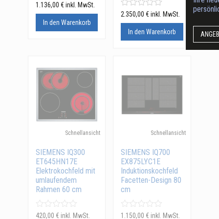
1.136,00
€
inkl. MwSt.
persönl
2.350,00
€
inkl. MwSt.
In den Warenkorb
In den Warenkorb
ANGE
Schnellansicht
Schnellansicht
SIEMENS IQ300
SIEMENS IQ700
ET645HN17E
EX875LYC1E
Elektrokochfeld mit
Induktionskochfeld
umlaufendem
Facetten-Design 80
Rahmen 60 cm
cm
420,00
€
inkl. MwSt.
1.150,00
€
inkl. MwSt.