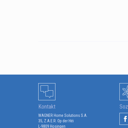
Kontakt
Soz
WAGNER Home Solutions S.A.
35, Z.A.E.R. Op der Héi
L-9809 Hosingen