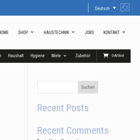
Deutsch
HOME
SHOP
HAUSTECHNIK
JOBS
KONTAKT
n
Haushalt
Hygiene
Miele
Zubehör
0-Artikel
Suchen
Recent Posts
n
Recent Comments