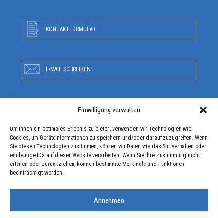
KONTAKTFORMULAR
E-MAIL SCHREIBEN
Einwilligung verwalten
RUFEN SIE UNS AN
Um Ihnen ein optimales Erlebnis zu bieten, verwenden wir Technologien wie
Cookies, um Geräteinformationen zu speichern und/oder darauf zuzugreifen. Wenn
Sie diesen Technologien zustimmen, können wir Daten wie das Surfverhalten oder
ANFAHRT
eindeutige IDs auf dieser Website verarbeiten. Wenn Sie Ihre Zustimmung nicht
erteilen oder zurückziehen, können bestimmte Merkmale und Funktionen
beeinträchtigt werden.
Annehmen