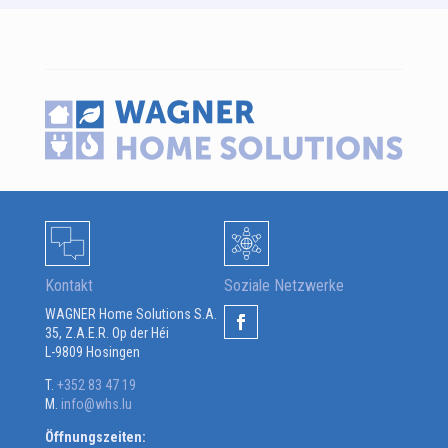
Kontakt
Soziale Netzwerke
WAGNER Home Solutions S.A.
35, Z.A.E.R. Op der Héi
L-9809 Hosingen
T.
+352 83 47 19
M.
info@whs.lu
Öffnungszeiten: