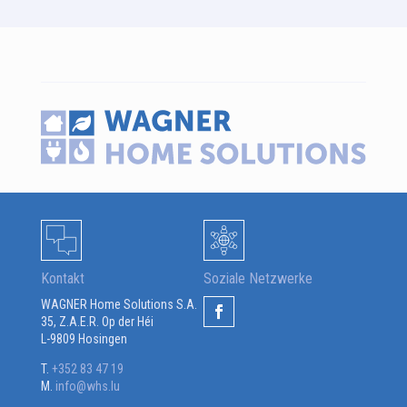
Kontakt
Soziale Netzwerke
WAGNER Home Solutions S.A.
35, Z.A.E.R. Op der Héi
L-9809 Hosingen
T.
+352 83 47 19
M.
info@whs.lu