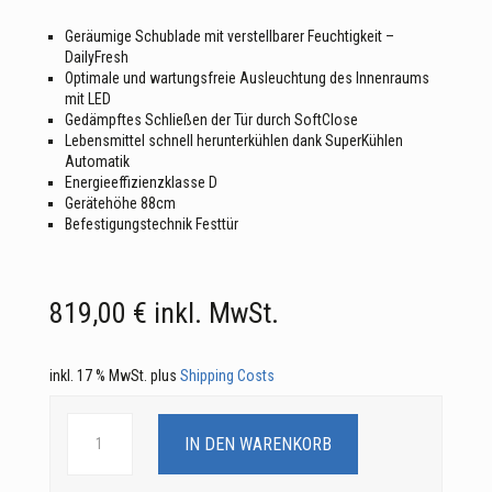
Geräumige Schublade mit verstellbarer Feuchtigkeit –
DailyFresh
Optimale und wartungsfreie Ausleuchtung des Innenraums
mit LED
Gedämpftes Schließen der Tür durch SoftClose
Lebensmittel schnell herunterkühlen dank SuperKühlen
Automatik
Energieeffizienzklasse D
Gerätehöhe 88cm
Befestigungstechnik Festtür
819,00
€
inkl. MwSt.
inkl. 17 % MwSt.
plus
Shipping Costs
K
7117
IN DEN WARENKORB
D
Einbau-
Kühlschrank