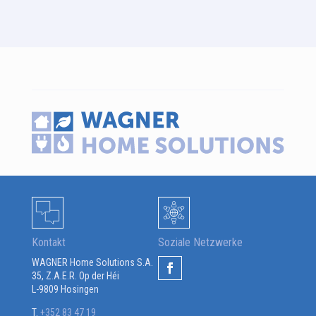
Kontakt
Soziale Netzwerke
WAGNER Home Solutions S.A.
35, Z.A.E.R. Op der Héi
L-9809 Hosingen
T.
+352 83 47 19