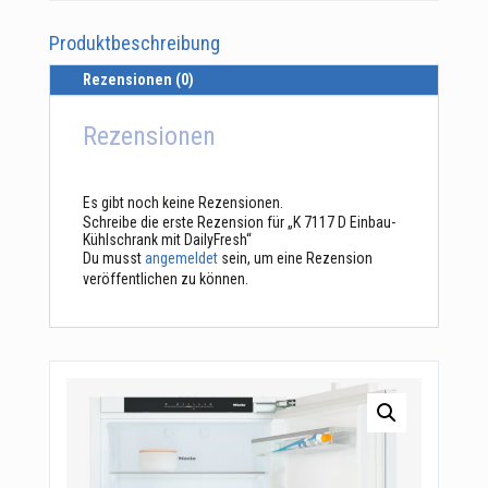
mit
DailyFresh
Produktbeschreibung
Menge
Rezensionen (0)
Rezensionen
Es gibt noch keine Rezensionen.
Schreibe die erste Rezension für „K 7117 D Einbau-
Kühlschrank mit DailyFresh“
Du musst
angemeldet
sein, um eine Rezension
veröffentlichen zu können.