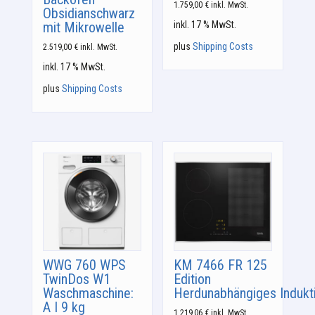
1.759,00
€
inkl. MwSt.
Obsidianschwarz
mit Mikrowelle
inkl. 17 % MwSt.
plus
Shipping Costs
2.519,00
€
inkl. MwSt.
inkl. 17 % MwSt.
plus
Shipping Costs
WWG 760 WPS
KM 7466 FR 125
TwinDos W1
Edition
Waschmaschine:
Herdunabhängiges Indukt
A I 9 kg
1.219,06
€
inkl. MwSt.