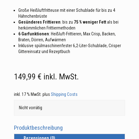
Große Heißluftfritteuse mit einer Schublade für bis zu 4
Hähnchenbrüste
Gesünderes Frittieren
: bis zu
75 % weniger Fett
als bei
herkömmlichen Frittiermethoden
6 Garfunktionen
: Heißluft-Frittieren, Max Crisp, Backen,
Braten, Dörren, Aufwärmen
Inklusive spülmaschinenfester 6,2-Liter-Schublade, Crisper
Gittereinsatz und Rezeptbuch
149,99
€
inkl. MwSt.
inkl. 17 % MwSt.
plus
Shipping Costs
Nicht vorrätig
Produktbeschreibung
Rezensionen (0)