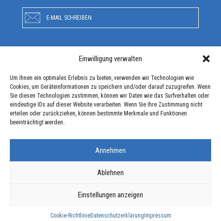
E-MAIL SCHREIBEN
Einwilligung verwalten
RUFEN SIE UNS AN
Um Ihnen ein optimales Erlebnis zu bieten, verwenden wir Technologien wie
Cookies, um Geräteinformationen zu speichern und/oder darauf zuzugreifen. Wenn
Sie diesen Technologien zustimmen, können wir Daten wie das Surfverhalten oder
ANFAHRT
eindeutige IDs auf dieser Website verarbeiten. Wenn Sie Ihre Zustimmung nicht
erteilen oder zurückziehen, können bestimmte Merkmale und Funktionen
beeinträchtigt werden.
Annehmen
Ablehnen
Einstellungen anzeigen
Cookie-Richtlinie
Datenschutzerklärung
Impressum
copyright ©2026 WAGNER Home Solutions S.A.