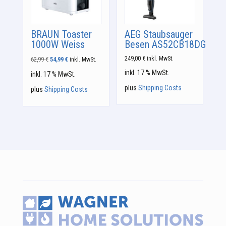
BRAUN Toaster
AEG Staubsauger
1000W Weiss
Besen AS52CB18DG
Ursprünglicher
Aktueller
249,00
€
inkl. MwSt.
62,99
€
54,99
€
inkl. MwSt.
Preis
Preis
inkl. 17 % MwSt.
inkl. 17 % MwSt.
war:
ist:
62,99 €
54,99 €.
plus
Shipping Costs
plus
Shipping Costs