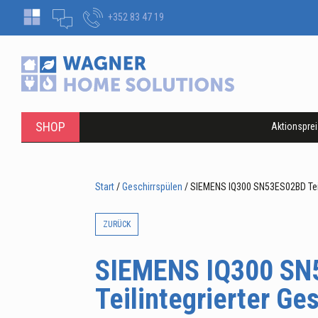
+352 83 47 19
SHOP
Aktionspre
Start
/
Geschirrspülen
/ SIEMENS IQ300 SN53ES02BD Teili
ZURÜCK
SIEMENS IQ300 SN
Teilintegrierter Ge