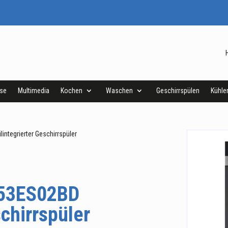
ise
Multimedia
Kochen
Waschen
Geschirrspülen
Kühle
ntegrierter Geschirrspüler
53ES02BD
schirrspüler