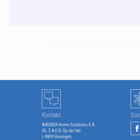
Kontakt
Soz
WAGNER Home Solutions S.A.
35, Z.A.E.R. Op der Héi
L-9809 Hosingen