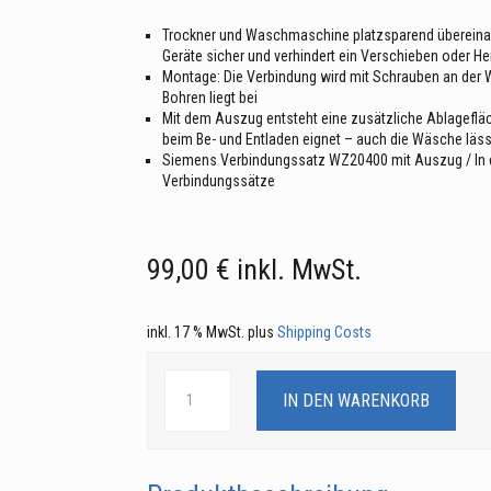
Trockner und Waschmaschine platzsparend übereinand
Geräte sicher und verhindert ein Verschieben oder He
Montage: Die Verbindung wird mit Schrauben an der
Bohren liegt bei
Mit dem Auszug entsteht eine zusätzliche Ablageflä
beim Be- und Entladen eignet – auch die Wäsche lä
Siemens Verbindungssatz WZ20400 mit Auszug / In d
Verbindungssätze
99,00
€
inkl. MwSt.
inkl. 17 % MwSt.
plus
Shipping Costs
SIEMENS
WZ20400
IN DEN WARENKORB
Verbindungssatz
mit
Auszug
Menge