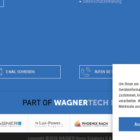
Datenschutzerklärung
E-MAIL SCHREIBEN
RUFEN SIE UNS AN
Um Ihnen ein 
Geräteinforma
zustimmen, kö
verarbeiten. 
Merkmale und
An
copyright ©2026 WAGNER Home Solutions S.A.