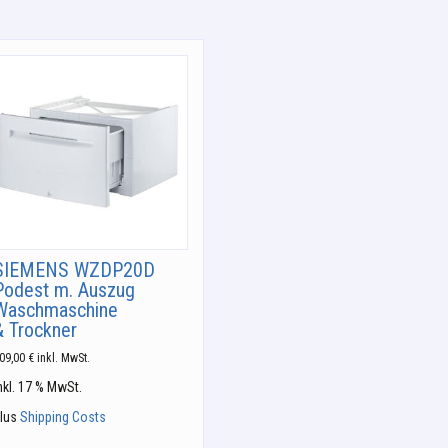
SIEMENS WZDP20D
Podest m. Auszug
Waschmaschine
& Trockner
09,00
€
inkl. MwSt.
nkl. 17 % MwSt.
lus
Shipping Costs