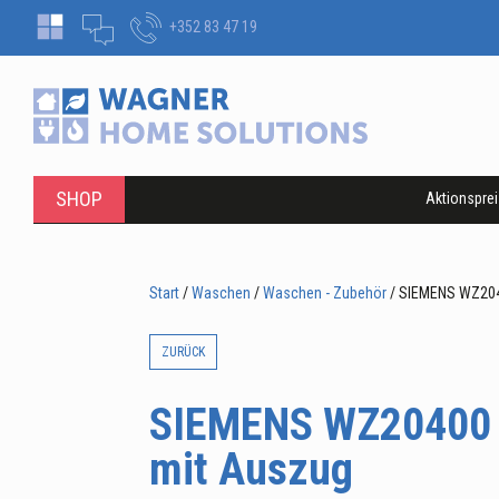
+352 83 47 19
SHOP
Aktionspre
Start
/
Waschen
/
Waschen - Zubehör
/ SIEMENS WZ204
ZURÜCK
SIEMENS WZ20400 
mit Auszug