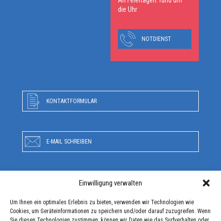
An Feiertagen: rund um
die Uhr
NOTDIENST
KONTAKTFORMULAR
E-MAIL SCHREIBEN
Einwilligung verwalten
RUFEN SIE UNS AN
Um Ihnen ein optimales Erlebnis zu bieten, verwenden wir Technologien wie
Cookies, um Geräteinformationen zu speichern und/oder darauf zuzugreifen. Wenn
Sie diesen Technologien zustimmen, können wir Daten wie das Surfverhalten oder