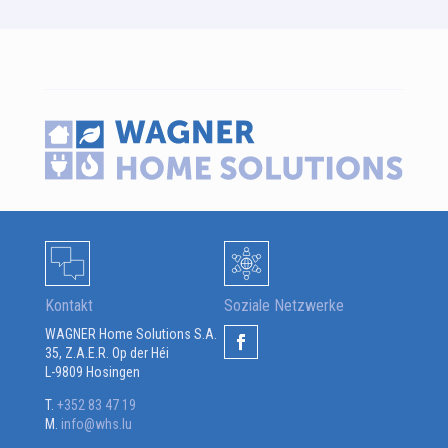
Kontakt
Soziale Netzwerke
WAGNER Home Solutions S.A.
35, Z.A.E.R. Op der Héi
L-9809 Hosingen
T.
+352 83 47 19
M.
info@whs.lu