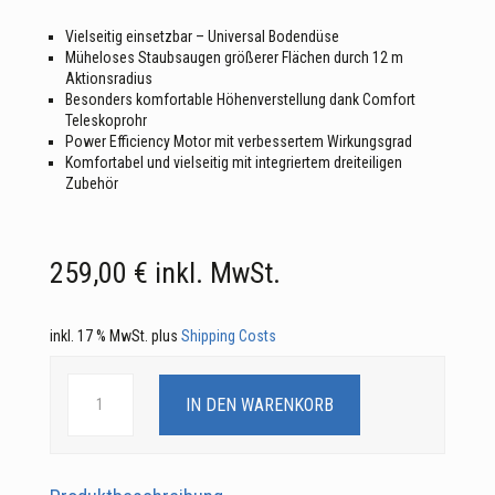
Vielseitig einsetzbar – Universal Bodendüse
Müheloses Staubsaugen größerer Flächen durch 12 m
Aktionsradius
Besonders komfortable Höhenverstellung dank Comfort
Teleskoprohr
Power Efficiency Motor mit verbessertem Wirkungsgrad
Komfortabel und vielseitig mit integriertem dreiteiligen
Zubehör
259,00
€
inkl. MwSt.
inkl. 17 % MwSt.
plus
Shipping Costs
Complete
C3
IN DEN WARENKORB
Marineblau
125
Edition
Menge