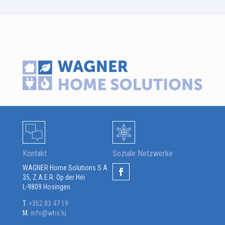
Kontakt
Soziale Netzwerke
WAGNER Home Solutions S.A.
35, Z.A.E.R. Op der Héi
L-9809 Hosingen
T.
+352 83 47 19
M.
info@whs.lu