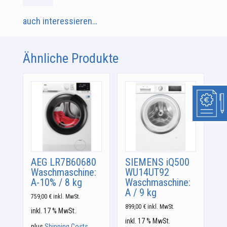
auch interessieren…
Ähnliche Produkte
AEG LR7B60680
SIEMENS iQ500
Waschmaschine:
WU14UT92
A-10% / 8 kg
Waschmaschine:
A / 9 kg
759,00
€
inkl. MwSt.
899,00
€
inkl. MwSt.
inkl. 17 % MwSt.
inkl. 17 % MwSt.
plus
Shipping Costs