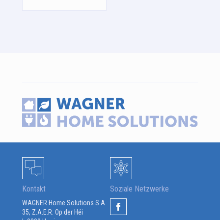
Kontakt
Soziale Netzwerke
WAGNER Home Solutions S.A.
35, Z.A.E.R. Op der Héi