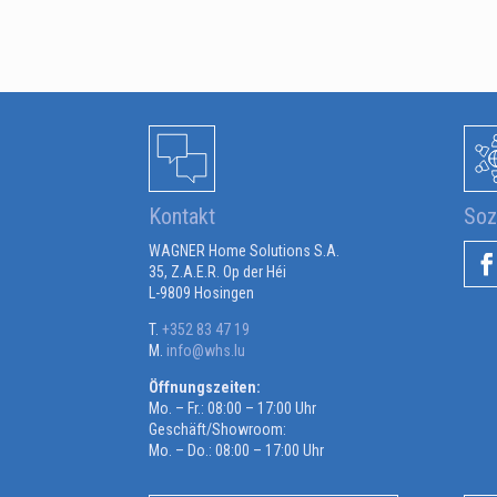
Kontakt
Soz
WAGNER Home Solutions S.A.
35, Z.A.E.R. Op der Héi
L-9809 Hosingen
T.
+352 83 47 19
M.
info@whs.lu
Öffnungszeiten:
Mo. – Fr.: 08:00 – 17:00 Uhr
Geschäft/Showroom:
Mo. – Do.: 08:00 – 17:00 Uhr