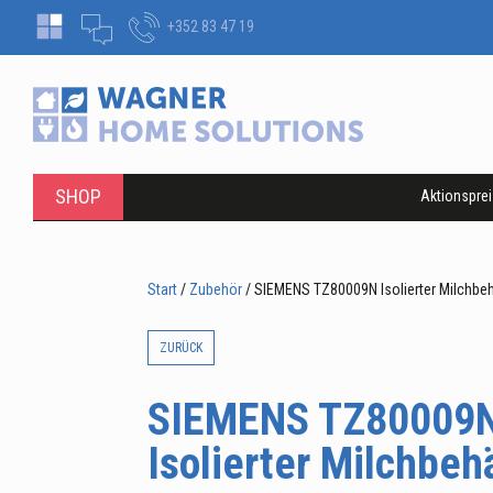
+352 83 47 19
SHOP
Aktionspre
Start
/
Zubehör
/ SIEMENS TZ80009N Isolierter Milchbeh
ZURÜCK
SIEMENS TZ80009
Isolierter Milchbeh