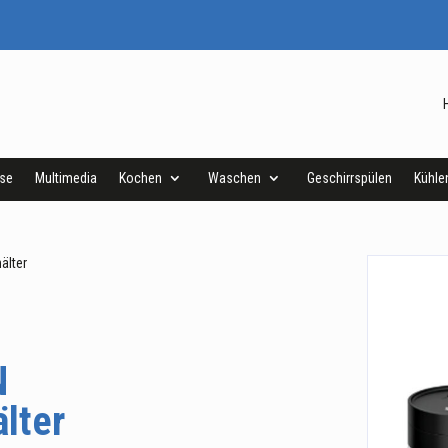
ise
Multimedia
Kochen
Waschen
Geschirrspülen
Kühle
älter
N
älter